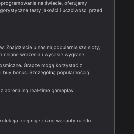
 oprogramowania na świecie, oferujemy
orystyczne testy jakości i uczciwości przed
 Znajdziecie u nas najpopularniejsze sloty,
apomniane wrażenia i wysokie wygrane.
osmiczne. Gracze mogą korzystać z
ji buy bonus. Szczególną popularnością
z adrenaliną real-time gameplay.
olekcja obejmuje różne warianty ruletki