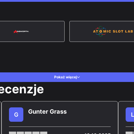
Pokaż więcej
ecenzje
Gunter Grass
G