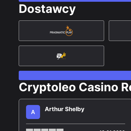
Dostawcy
Cryptoleo Casino R
Arthur Shelby
A