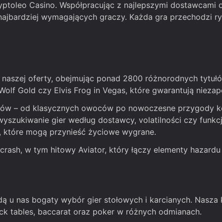
ryptoleo Casino. Współpracując z najlepszymi dostawcami
ajbardziej wymagających graczy. Każda gra przechodzi ryg
aszej oferty, obejmując ponad 2800 różnorodnych tytułów.
Wolf Gold czy Elvis Frog in Vegas, które gwarantują niez
tów – od klasycznych owoców po nowoczesne przygody k
yszukiwanie gier według dostawcy, volatilności czy funkc
i, które mogą przynieść życiowe wygrane.
crash, w tym hitowy Aviator, który łączy elementy hazardu 
ą u nas bogaty wybór gier stołowych i karcianych. Nasza k
jack tables, baccarat oraz poker w różnych odmianach.