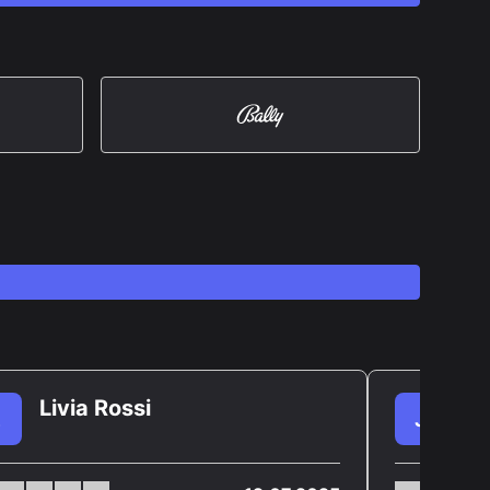
Livia Rossi
Ja
L
J