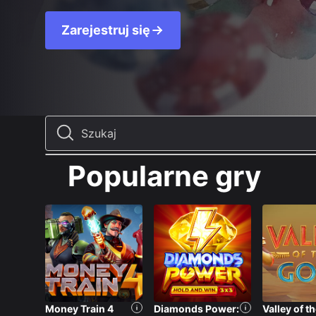
Zarejestruj się
Popularne gry
Money Train 4
Diamonds Power:
Valley of t